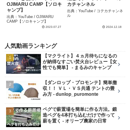
OJIMARU CAMP【ソロキ
カチャンネル
ャンプ】
出典：YouTube / コテカチャンネ
ル
出典：YouTube / OJIMARU
CAMP【ソロキャンプ】
2023.07.27
2024.12.18
人気動画ランキング
【マクライト】４ヵ月待ちになるの
が納得なすごい焚火台レビュー【女
性でも簡単】 - まるみのキャンプ
【ダンロップ・プロモンテ】簡単撤
収！！ ＶＬ・ＶＳ共通 テントの畳
み方 - dunlop_puromonte
ペグで薪置場を簡単に作る方法。鍛
造ペグを4本打ち込むだけで作って
薪を置く - オリーブ農家の日常