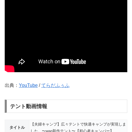
出典：
YouTube
/
てらだふぅふ
テント動画情報
【夫婦キャンプ】広々テントで快適キャンプが実現しま
タイトル
した。〜waq新作テント〜【初心者キャンパー】