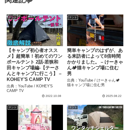
テント
テント
【キャンプ初心者オスス
簡単キャンプのはずが、あ
メ】超簡単！初めてのワン
る来訪者によって8倍時間
ポールテント 2話-若狭和
かかりました。 – けーきゃ
田キャンプ場編-【テーさ
ん🏕️猫キャンプ場に住む
んとキャンプに行こう】 –
男
KOHEY’S CAMP TV
出典：YouTube / けーきゃん🏕️
猫キャンプ場に住む男
出典：YouTube / KOHEY'S
CAMP TV
2022.10.08
2025.08.22
テント
テント