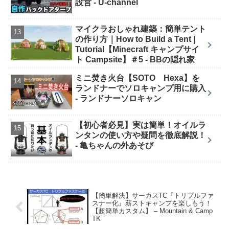
設営 - U-channel
マイクラおしゃれ建築：簡単テント
の作り方｜How to Build a Tent |
Tutorial【Minecraft キャンプサイ
ト Campsite】＃5 - BBの隠れ家
ミニ焚き火台【SOTO Hexa】を
ランドナーでソロキャンプ用に購入
- ランドナーソロキャン
【初心者必見】実は簡単！オイルラ
ンタンの使い方や疑問を徹底解説！
- 亀ちゃんの外あそび
【簡単解決】サーカスTC『トリプルファ
スナー化』薪ストキャンプを楽しもう！
【超簡単カスタム】 – Mountain & Camp
TK