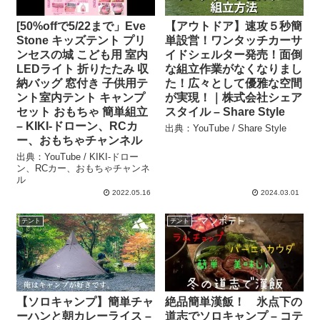
[50%offで5/22まで」Eve
【アウトドア】速攻５秒簡
Stone キッズテント プリ
単設営！ワンタッチカーサ
ンセスの城 こども用 室内
イドシェルター発売！面倒
LEDライト 折りたたみ 収
な組立作業がなくなりまし
納バッグ 窓付き 子供用テ
た！広々として優雅な空間
ント室内テント キャンプ
が実現！｜株式会社シェア
セット おもちゃ 簡単組立
スタイル – Share Style
– KIKI-ドローン、RCカ
出典：YouTube / Share Style
ー、おもちゃチャンネル
出典：YouTube / KIKI-ドロー
ン、RCカー、おもちゃチャンネ
ル
2022.05.16
2024.03.01
テント
テント
【ソロキャンプ】簡単チャ
絶品簡単漢飯！ 氷点下の
ーハンと朝カレーライス –
道志でソロキャンプ – コテ