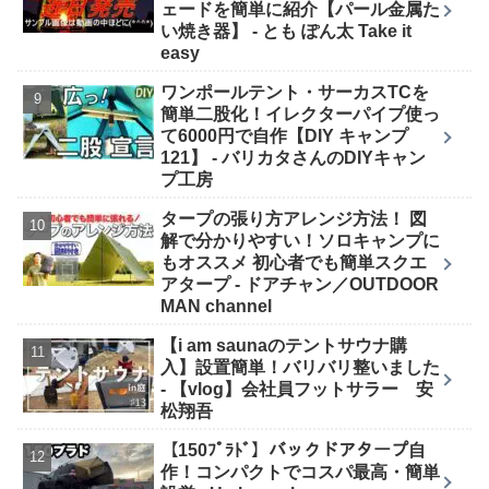
ェードを簡単に紹介【パール金属た
い焼き器】 - とも ぽん太 Take it
easy
ワンポールテント・サーカスTCを
簡単二股化！イレクターパイプ使っ
て6000円で自作【DIY キャンプ
121】 - バリカタさんのDIYキャン
プ工房
タープの張り方アレンジ方法！ 図
解で分かりやすい！ソロキャンプに
もオススメ 初心者でも簡単スクエ
アタープ - ドアチャン／OUTDOOR
MAN channel
【i am saunaのテントサウナ購
入】設置簡単！バリバリ整いました
- 【vlog】会社員フットサラー 安
松翔吾
【150ﾌﾟﾗﾄﾞ】バックドアタープ自
作！コンパクトでコスパ最高・簡単