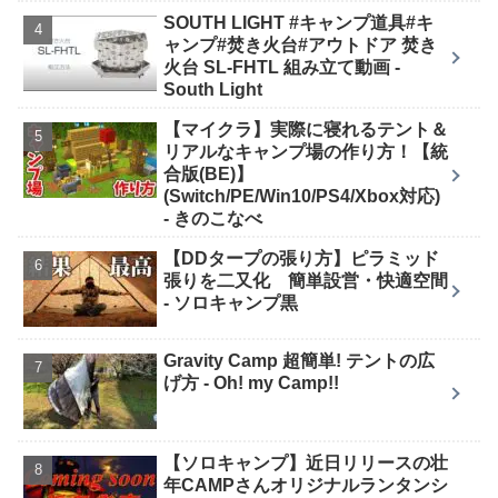
SOUTH LIGHT #キャンプ道具#キ
ャンプ#焚き火台#アウトドア 焚き
火台 SL-FHTL 組み立て動画 -
South Light
【マイクラ】実際に寝れるテント＆
リアルなキャンプ場の作り方！【統
合版(BE)】
(Switch/PE/Win10/PS4/Xbox対応)
- きのこなべ
【DDタープの張り方】ピラミッド
張りを二又化 簡単設営・快適空間
- ソロキャンプ黒
Gravity Camp 超簡単! テントの広
げ方 - Oh! my Camp!!
【ソロキャンプ】近日リリースの壮
年CAMPさんオリジナルランタンシ