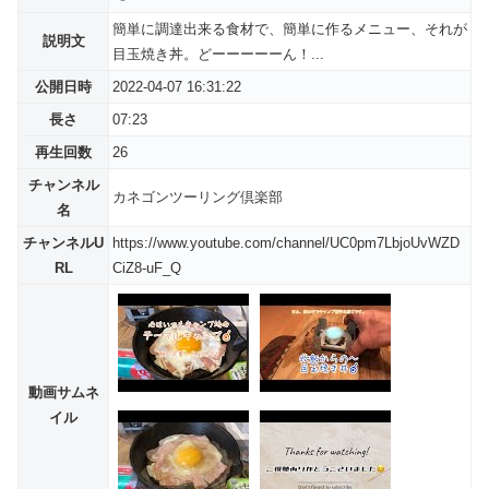
簡単に調達出来る食材で、簡単に作るメニュー、それが
説明文
目玉焼き丼。どーーーーーん！...
公開日時
2022-04-07 16:31:22
長さ
07:23
再生回数
26
チャンネル
カネゴンツーリング倶楽部
名
チャンネルU
https://www.youtube.com/channel/UC0pm7LbjoUvWZD
RL
CiZ8-uF_Q
動画サムネ
イル