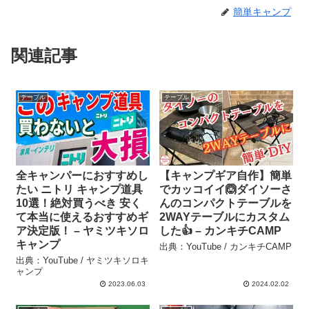
簡単キャンプ
関連記事
テーブル
テーブル
全キャンパーにおすすめし
【キャンプギア自作】簡単
たい ニトリ キャンプ道具
でカッコイイ🙆ダイソーさ
10選！絶対買うべき 安く
んのコンパクトテーブルを
て本当に使えるおすすめギ
2WAYテーブルにカスタム
ア決定版！ – ヤミツキソロ
した👍 – カンキチCAMP
キャンプ
出典：YouTube / カンキチCAMP
出典：YouTube / ヤミツキソロキ
ャンプ
2023.06.03
2024.02.02