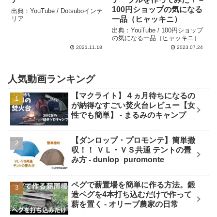
100円ショップの気になる
出典：YouTube / Dotsuboインテ
リア
一品（ヒャッキニ）
出典：YouTube / 100円ショップ
の気になる一品（ヒャッキニ）
2021.11.18
2023.07.24
人気動画ランキング
【マクライト】４ヵ月待ちになるの
が納得なすごい焚火台レビュー【女
性でも簡単】 - まるみのキャンプ
【ダンロップ・プロモンテ】簡単撤
収！！ ＶＬ・ＶＳ共通 テントの畳
み方 - dunlop_puromonte
ペグで薪置場を簡単に作る方法。鍛
造ペグを4本打ち込むだけで作って
薪を置く - オリーブ農家の日常