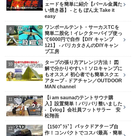
ェードを簡単に紹介【パール金属た
い焼き器】 - とも ぽん太 Take it
easy
ワンポールテント・サーカスTCを
簡単二股化！イレクターパイプ使っ
て6000円で自作【DIY キャンプ
121】 - バリカタさんのDIYキャン
プ工房
タープの張り方アレンジ方法！ 図
解で分かりやすい！ソロキャンプに
もオススメ 初心者でも簡単スクエ
アタープ - ドアチャン／OUTDOOR
MAN channel
【i am saunaのテントサウナ購
入】設置簡単！バリバリ整いました
- 【vlog】会社員フットサラー 安
松翔吾
【150ﾌﾟﾗﾄﾞ】バックドアタープ自
作！コンパクトでコスパ最高・簡単