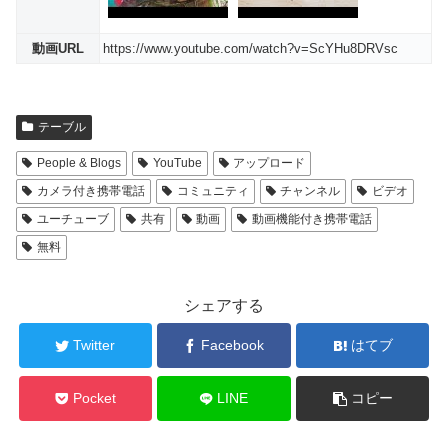
動画URL
https://www.youtube.com/watch?v=ScYHu8DRVsc
テーブル
People & Blogs
YouTube
アップロード
カメラ付き携帯電話
コミュニティ
チャンネル
ビデオ
ユーチューブ
共有
動画
動画機能付き携帯電話
無料
シェアする
Twitter
Facebook
はてブ
Pocket
LINE
コピー