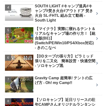
SOUTH LIGHT #キャンプ道具#キ
ャンプ#焚き火台#アウトドア 焚き
火台 SL-FHTL 組み立て動画 -
South Light
【マイクラ】実際に寝れるテント＆
リアルなキャンプ場の作り方！【統
合版(BE)】
(Switch/PE/Win10/PS4/Xbox対応)
- きのこなべ
【DDタープの張り方】ピラミッド
張りを二又化 簡単設営・快適空間
- ソロキャンプ黒
Gravity Camp 超簡単! テントの広
げ方 - Oh! my Camp!!
【ソロキャンプ】近日リリースの壮
年CAMPさんオリジナルランタンシ