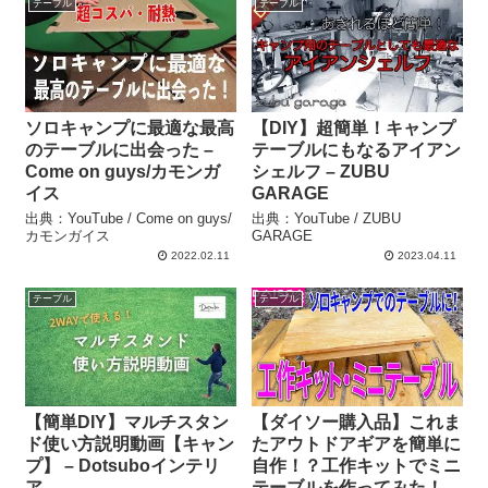
テーブル
テーブル
ソロキャンプに最適な最高
【DIY】超簡単！キャンプ
のテーブルに出会った –
テーブルにもなるアイアン
Come on guys/カモンガ
シェルフ – ZUBU
イス
GARAGE
出典：YouTube / Come on guys/
出典：YouTube / ZUBU
カモンガイス
GARAGE
2022.02.11
2023.04.11
テーブル
テーブル
【簡単DIY】マルチスタン
【ダイソー購入品】これま
ド使い方説明動画【キャン
たアウトドアギアを簡単に
プ】 – Dotsuboインテリ
自作！？工作キットでミニ
ア
テーブルを作ってみた！ –