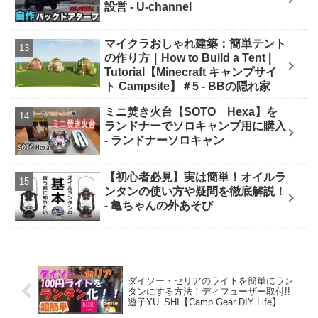
設営 - U-channel
マイクラおしゃれ建築：簡単テント
の作り方｜How to Build a Tent |
Tutorial【Minecraft キャンプサイ
ト Campsite】＃5 - BBの隠れ家
ミニ焚き火台【SOTO Hexa】を
ランドナーでソロキャンプ用に購入
- ランドナーソロキャン
【初心者必見】実は簡単！オイルラ
ンタンの使い方や疑問を徹底解説！
- 亀ちゃんの外あそび
ダイソー・セリアのライトを簡単にラン
タンにする方法！ディフューザー取付!! –
遊子YU_SHI【Camp Gear DIY Life】