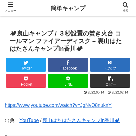
簡単キャンプ
メニュー
検索
🏕裏山キャンプ / ３秒設置の焚き火台 コ
ールマン ファイアーディスク – 裏山はた
はたさんキャンプin香川🏕
Twitter
Facebook
はてブ
Pocket
LINE
コピー
2022.05.14
2022.02.14
https://www.youtube.com/watch?v=JgNvQ8nuknY
出典：
YouTube
/
裏山はたはたさんキャンプin香川🏕