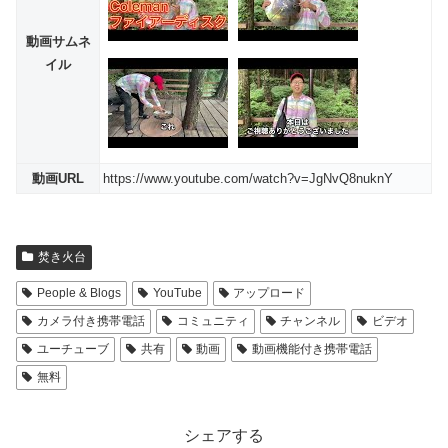
動画サムネ
イル
動画URL
https://www.youtube.com/watch?v=JgNvQ8nuknY
焚き火台
People & Blogs
YouTube
アップロード
カメラ付き携帯電話
コミュニティ
チャンネル
ビデオ
ユーチューブ
共有
動画
動画機能付き携帯電話
無料
シェアする