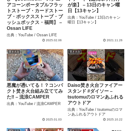
アコーンポータブルフラッ
が楽】 – 13日のキャン曜
トストーブ・カードストー
日【13キャン】
ブ・ボックスストーブ・ブ
出典：YouTube / 13日のキャン
ッシュボックス・福岡】 –
曜日【13キャン】
Ossan LIFE
出典：YouTube / Ossan LIFE
2025.02.06
2021.11.26
焚き火台
焚き火台
悪魔が憑いてる！？コンパ
Daiso焚き火台ファイアー
クト焚き火台組み立ててみ
スタンド #ダイソー –
た‼︎ – 流浪CAMPER
tsutomuのロマンあふれる
アウトドア
出典：YouTube / 流浪CAMPER
出典：YouTube / tsutomuのロマ
ンあふれるアウトドア
2025.01.03
2025.10.22