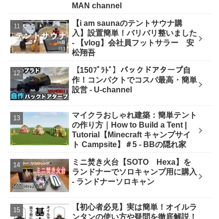
MAN channel
【i am saunaのテントサウナ購
入】設置簡単！バリバリ整いました
- 【vlog】会社員フットサラー 安
松翔吾
【150ﾌﾟﾗﾄﾞ】バックドアタープ自
作！コンパクトでコスパ最高・簡単
設営 - U-channel
マイクラおしゃれ建築：簡単テント
の作り方｜How to Build a Tent |
Tutorial【Minecraft キャンプサイ
ト Campsite】＃5 - BBの隠れ家
ミニ焚き火台【SOTO Hexa】を
ランドナーでソロキャンプ用に購入
- ランドナーソロキャン
【初心者必見】実は簡単！オイルラ
ンタンの使い方や疑問を徹底解説！