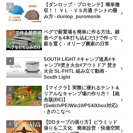
【ダンロップ・プロモンテ】簡単撤
収！！ ＶＬ・ＶＳ共通 テントの畳
み方 - dunlop_puromonte
ペグで薪置場を簡単に作る方法。鍛
造ペグを4本打ち込むだけで作って
薪を置く - オリーブ農家の日常
SOUTH LIGHT #キャンプ道具#キ
ャンプ#焚き火台#アウトドア 焚き
火台 SL-FHTL 組み立て動画 -
South Light
【マイクラ】実際に寝れるテント＆
リアルなキャンプ場の作り方！【統
合版(BE)】
(Switch/PE/Win10/PS4/Xbox対応)
- きのこなべ
【DDタープの張り方】ピラミッド
張りを二又化 簡単設営・快適空間