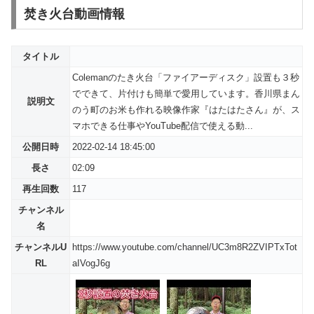
焚き火台動画情報
タイトル
Colemanのたき火台「ファイアーディスク」設置も３秒
でできて、片付けも簡単で愛用しています。香川県まん
説明文
のう町のお米も作れる映像作家『はたはたさん』が、ス
マホできる仕事やYouTube配信で使える動...
公開日時
2022-02-14 18:45:00
長さ
02:09
再生回数
117
チャンネル
名
チャンネルU
https://www.youtube.com/channel/UC3m8R2ZVIPTxTot
RL
aIVogJ6g