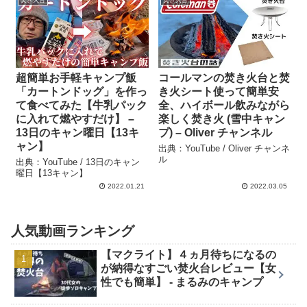
焚き火台
焚き火台
超簡単お手軽キャンプ飯
コールマンの焚き火台と焚
「カートンドッグ」を作っ
き火シート使って簡単安
て食べてみた【牛乳パック
全、ハイボール飲みながら
に入れて燃やすだけ】 –
楽しく焚き火 (雪中キャン
13日のキャン曜日【13キ
プ) – Oliver チャンネル
ャン】
出典：YouTube / Oliver チャンネ
ル
出典：YouTube / 13日のキャン
曜日【13キャン】
2022.01.21
2022.03.05
人気動画ランキング
【マクライト】４ヵ月待ちになるの
が納得なすごい焚火台レビュー【女
性でも簡単】 - まるみのキャンプ