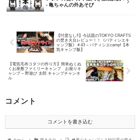
- 亀ちゃんの外あそび
【忖度なし‼︎】今話題のTOKYO CRAFTS
の焚き火台レビュー！！《パティシエキ
ャンプ飯》＃43 – パティシエcamp!【本
気キャンプ飯】
【電気毛布コタツの作り方】簡単ぬくぬ
くお座敷ファミリーキャンプ お籠りキ
ャンプ – 野遊び 太郎 キャンプチャンネ
ル
コメント
コメントを書き込む
ホーム
焚き火台
🏕裏山キャンプ / ３秒設置の焚き