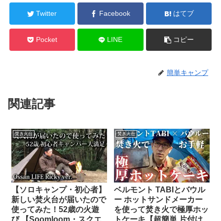
Twitter
Facebook
はてブ
Pocket
LINE
コピー
簡単キャンプ
関連記事
焚き火台
焚き火台
【ソロキャンプ・初心者】
ベルモント TABIとバウル
新しい焚火台が届いたので
ー ホットサンドメーカー
使ってみた！52歳の火遊
を使って焚き火で極厚ホッ
び 【Soomloom・スクエ
トケーキ【超簡単 片付け