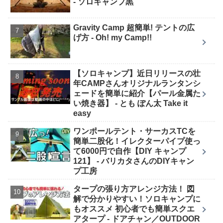
- ソロキャンプ黒
Gravity Camp 超簡単! テントの広
げ方 - Oh! my Camp!!
【ソロキャンプ】近日リリースの壮
年CAMPさんオリジナルランタンシ
ェードを簡単に紹介【パール金属た
い焼き器】 - とも ぽん太 Take it
easy
ワンポールテント・サーカスTCを
簡単二股化！イレクターパイプ使っ
て6000円で自作【DIY キャンプ
121】 - バリカタさんのDIYキャン
プ工房
タープの張り方アレンジ方法！ 図
解で分かりやすい！ソロキャンプに
もオススメ 初心者でも簡単スクエ
アタープ - ドアチャン／OUTDOOR