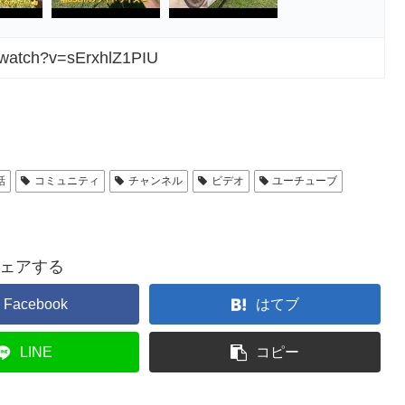
/watch?v=sErxhlZ1PIU
話
コミュニティ
チャンネル
ビデオ
ユーチューブ
ェアする
Facebook
はてブ
LINE
コピー