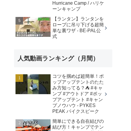
Hurricane Camp / ハリケ
ーンキャンプ
【ランタン】ランタンを
ロープに吊り下げる超簡
単な裏ワザ - BE-PAL公
式
人気動画ランキング（月間）
コツを掴めば超簡単！ポ
ップアップテントのたた
み方知ってる？⛺️ #キャ
ンプ #アウトドア #ポッ
プアップテント #キャン
プノウハウ - PYKES
PEAK パイクスピーク
簡単にできる自在結びの
結び方！キャンプでテン