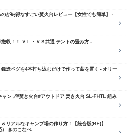
のが納得なすごい焚火台レビュー【女性でも簡単】 -
収！！ ＶＬ・ＶＳ共通 テントの畳み方 -
鍛造ペグを4本打ち込むだけで作って薪を置く - オリー
#キャンプ#焚き火台#アウトドア 焚き火台 SL-FHTL 組み
＆リアルなキャンプ場の作り方！【統合版(BE)】
x対応) - きのこなべ