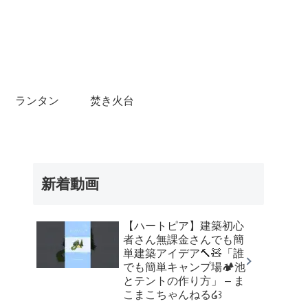
ランタン
焚き火台
新着動画
【ハートピア】建築初心
者さん無課金さんでも簡
単建築アイデア🔨🧸「誰
でも簡単キャンプ場🏕池
とテントの作り方」 – ま
こまこちゃんねる໒꒱