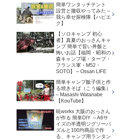
簡単ワンタッチテント
設営と撤収やってみた –
我ら幸せ探検隊【ハピエ
ク】
【ソロキャンプ 初心
者】真夏のおっさんキャ
ンプ 簡単で旨い丼飯と
怖いお話【福岡・昭和の
森キャンプ場・タープ・
フランス軍・M52・
SOTO】 – Ossan LIFE
簡単キャンプ飯子供と作
る焼きそば（こう編集）
– Masashi Watanabe
【KouTube】
暁works 大阪のおっさん
が作る 簡単DIY ～A6サ
イズの半透明ジグソーパ
ズルと100均商品で作
る、キャンプ用ランタン