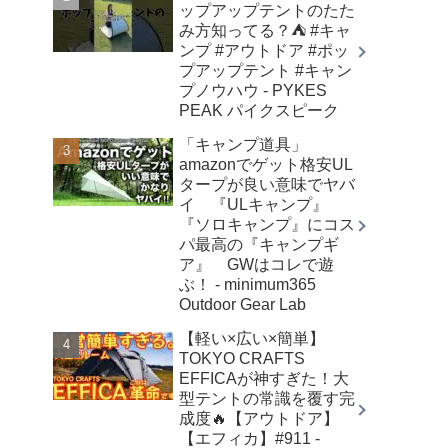
ップアップテントのたた
み方知ってる？⛺️ #キャ
ンプ #アウトドア #ポッ
プアップテント #キャン
プノウハウ - PYKES
PEAK パイクスピーク
「キャンプ道具」
amazonでゲット格安UL
タープが良い意味でヤバ
イ 『ULキャンプ』
『ソロキャンプ』にコス
パ最高の『キャンプギ
ア』 GWはコレで遊
ぶ！ - minimum365
Outdoor Gear Lab
【軽い×広い×簡単】
TOKYO CRAFTS
EFFICAが神すぎた！大
型テントの常識を覆す完
成度🔥【アウトドア】
【エフィカ】#911 -