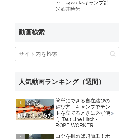
～ – 暁worksキャンプ部
@酒井暁光
動画検索
人気動画ランキング（週間）
簡単にできる自在結びの
結び方！キャンプでテン
トを立てるときに必ず使
う Taut Line Hitch -
ROPE WORKER
コツを掴めば超簡単！ポ