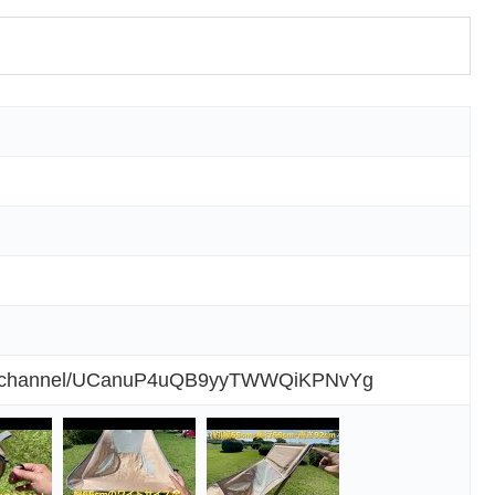
om/channel/UCanuP4uQB9yyTWWQiKPNvYg