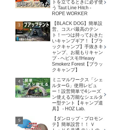
トを立てるときに必ず使
う Taut Line Hitch -
ROPE WORKER
【BLACK DOG】簡単設
営、コスパ最高のテン
ト！一つは持っておきた
いキャンプギア！【ブラ
ックキャンプ】手抜きキ
ャンプ、お籠もりキャン
プ - ヘビスモ!!Heavy
Smokerz Forest【ブラッ
クキャンプ】
ミニマルワークス「シェ
ルターG」使用レビュ
ー！設営簡単で4シーズ
ン使える万能なシェルタ
ー型テント【キャンプ道
具】 - HOZ Lab.
【ダンロップ・プロモン
テ】簡単設営！！ Ｖ