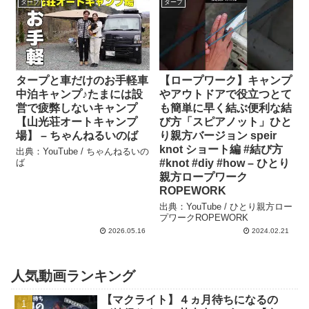
タープ
タープ
タープと車だけのお手軽車
【ロープワーク】キャンプ
中泊キャンプ♪たまには設
やアウトドアで役立つとて
営で疲弊しないキャンプ
も簡単に早く結ぶ便利な結
【山光荘オートキャンプ
び方「スピアノット」ひと
場】 – ちゃんねるいのば
り親方バージョン speir
knot ショート編 #結び方
出典：YouTube / ちゃんねるいの
ば
#knot #diy #how – ひとり
親方ロープワーク
ROPEWORK
出典：YouTube / ひとり親方ロー
プワークROPEWORK
2026.05.16
2024.02.21
人気動画ランキング
【マクライト】４ヵ月待ちになるの