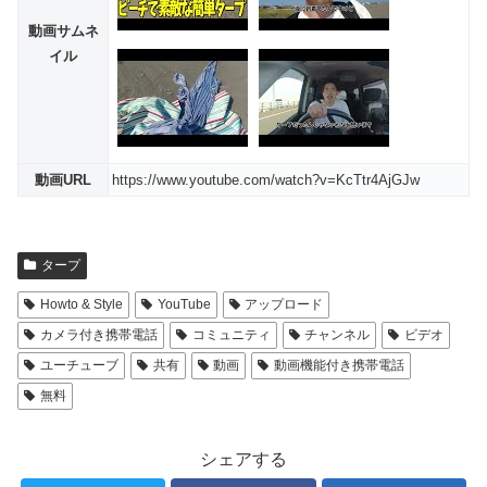
動画サムネ
イル
動画URL
https://www.youtube.com/watch?v=KcTtr4AjGJw
タープ
Howto & Style
YouTube
アップロード
カメラ付き携帯電話
コミュニティ
チャンネル
ビデオ
ユーチューブ
共有
動画
動画機能付き携帯電話
無料
シェアする