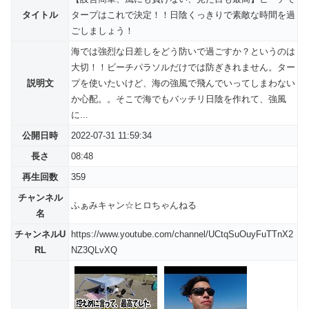
タイトル
タープはこれで決定！！日陰くっきりで素敵な時間を過
ごしましょう！
海では強烈な日差しをどう防いで過ごすか？というのは
大切！！ビーチパラソルだけでは防ぎきれません。ター
説明文
プを使いたいけど、海の強風で飛んでいってしまわない
か心配。。そこで海でもバッチリ日陰を作れて、強風
に...
公開日時
2022-07-31 11:59:34
長さ
08:48
再生回数
359
チャンネル
ふぁみキャン☆ヒロちゃんねる
名
チャンネルU
https://www.youtube.com/channel/UCtqSuOuyFuTTnX2
RL
NZ3QLvXQ