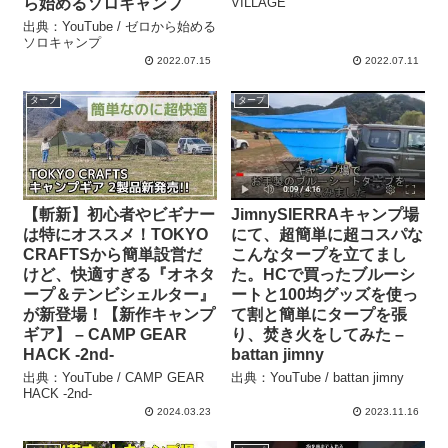
ら始めるソロキャンプ
VILLAGE
出典：YouTube / ゼロから始める
ソロキャンプ
2022.07.15
2022.07.11
タープ
タープ
【斬新】初心者やビギナー
JimnySIERRAキャンプ場
は特にオススメ！TOKYO
にて、超簡単に超コスパな
CRAFTSから簡単設営だ
こんなタープを立てまし
けど、快適すぎる『オネタ
た。HCで買ったブルーシ
ープ＆テンビシェルター』
ートと100均グッズを使っ
が新登場！【新作キャンプ
て割と簡単にタープを張
ギア】 – CAMP GEAR
り、焚き火をしてみた –
HACK -2nd-
battan jimny
出典：YouTube / CAMP GEAR
出典：YouTube / battan jimny
HACK -2nd-
2024.03.23
2023.11.16