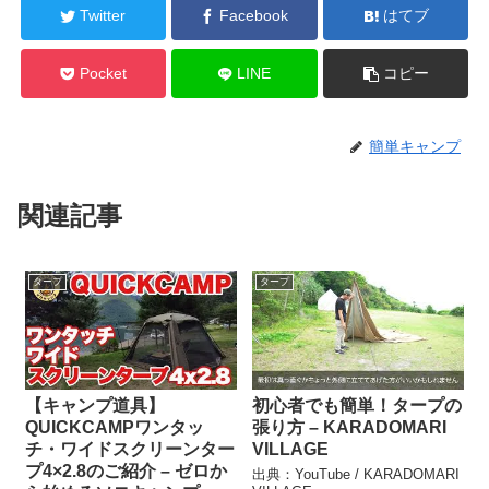
Twitter
Facebook
はてブ
Pocket
LINE
コピー
簡単キャンプ
関連記事
タープ
タープ
【キャンプ道具】
初心者でも簡単！タープの
QUICKCAMPワンタッ
張り方 – KARADOMARI
チ・ワイドスクリーンター
VILLAGE
プ4×2.8のご紹介 – ゼロか
出典：YouTube / KARADOMARI