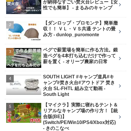
が納得なすごい焚火台レビュー【女
性でも簡単】 - まるみのキャンプ
【ダンロップ・プロモンテ】簡単撤
収！！ ＶＬ・ＶＳ共通 テントの畳
み方 - dunlop_puromonte
ペグで薪置場を簡単に作る方法。鍛
造ペグを4本打ち込むだけで作って
薪を置く - オリーブ農家の日常
SOUTH LIGHT #キャンプ道具#キ
ャンプ#焚き火台#アウトドア 焚き
火台 SL-FHTL 組み立て動画 -
South Light
【マイクラ】実際に寝れるテント＆
リアルなキャンプ場の作り方！【統
合版(BE)】
(Switch/PE/Win10/PS4/Xbox対応)
- きのこなべ