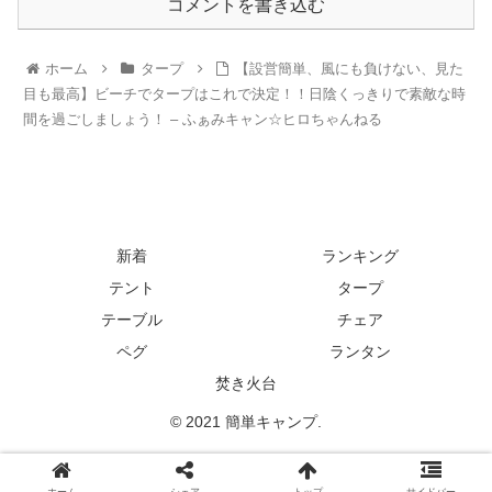
コメントを書き込む
ホーム
タープ
【設営簡単、風にも負けない、見た
目も最高】ビーチでタープはこれで決定！！日陰くっきりで素敵な時
間を過ごしましょう！ – ふぁみキャン☆ヒロちゃんねる
新着
ランキング
テント
タープ
テーブル
チェア
ペグ
ランタン
焚き火台
© 2021 簡単キャンプ.