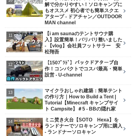
解で分かりやすい！ソロキャンプに
もオススメ 初心者でも簡単スクエ
アタープ - ドアチャン／OUTDOOR
MAN channel
【i am saunaのテントサウナ購
入】設置簡単！バリバリ整いました
- 【vlog】会社員フットサラー 安
松翔吾
【150ﾌﾟﾗﾄﾞ】バックドアタープ自
作！コンパクトでコスパ最高・簡単
設営 - U-channel
マイクラおしゃれ建築：簡単テント
の作り方｜How to Build a Tent |
Tutorial【Minecraft キャンプサイ
ト Campsite】＃5 - BBの隠れ家
ミニ焚き火台【SOTO Hexa】を
ランドナーでソロキャンプ用に購入
- ランドナーソロキャン