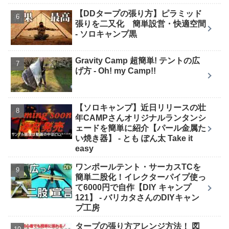
【DDタープの張り方】ピラミッド
張りを二又化 簡単設営・快適空間
- ソロキャンプ黒
Gravity Camp 超簡単! テントの広
げ方 - Oh! my Camp!!
【ソロキャンプ】近日リリースの壮
年CAMPさんオリジナルランタンシ
ェードを簡単に紹介【パール金属た
い焼き器】 - とも ぽん太 Take it
easy
ワンポールテント・サーカスTCを
簡単二股化！イレクターパイプ使っ
て6000円で自作【DIY キャンプ
121】 - バリカタさんのDIYキャン
プ工房
タープの張り方アレンジ方法！ 図