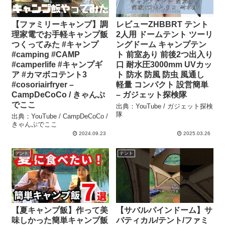
【ファミリーキャンプ】調
レビューZHBBRT テント
理家電でお手軽キャンプ飯
2人用 ドームテント ツーリ
つくってみた #キャンプ
ングドーム キャンプテン
#camping #CAMP
ト 前室あり 前後2つ出入り
#camperlife #キャンプギ
口 耐水圧3000mm UVカッ
ア #カマボコテント3
ト 防水 防風 防虫 風通し
#cosoriairfryer –
軽量 コンパクト 設営簡単
CampDeCoCo / きゃんぷ
– ガジェット探検隊
でここ
出典：YouTube / ガジェット探検
隊
出典：YouTube / CampDeCoCo /
きゃんぷでここ
2024.09.23
2025.03.26
テント
テント
【夏キャンプ飯】作って美
【サバルパインドーム】サ
味しかった簡単キャンプ飯
バティカル/テント/ファミ