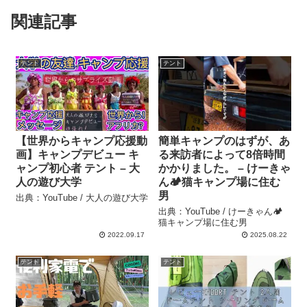
関連記事
テント
テント
【世界からキャンプ応援動
簡単キャンプのはずが、あ
画】キャンプデビュー キ
る来訪者によって8倍時間
ャンプ初心者 テント – 大
かかりました。 – けーきゃ
人の遊び大学
ん🏕️猫キャンプ場に住む
男
出典：YouTube / 大人の遊び大学
出典：YouTube / けーきゃん🏕️
猫キャンプ場に住む男
2022.09.17
2025.08.22
テント
テント