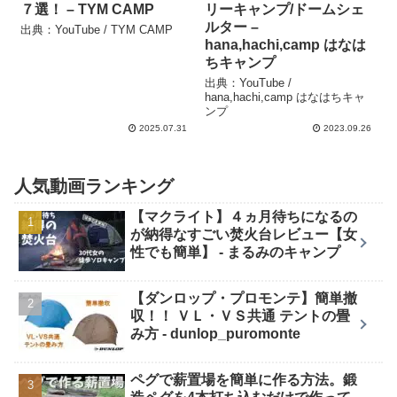
７選！ – TYM CAMP
リーキャンプ/ドームシェ
ルター –
出典：YouTube / TYM CAMP
hana,hachi,camp はなは
ちキャンプ
出典：YouTube /
hana,hachi,camp はなはちキャ
ンプ
2025.07.31
2023.09.26
人気動画ランキング
【マクライト】４ヵ月待ちになるの
が納得なすごい焚火台レビュー【女
性でも簡単】 - まるみのキャンプ
【ダンロップ・プロモンテ】簡単撤
収！！ ＶＬ・ＶＳ共通 テントの畳
み方 - dunlop_puromonte
ペグで薪置場を簡単に作る方法。鍛