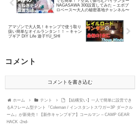
でも簡単！？空気で膨らむハイランダー
NAGASAWA 300設置してみた – エボプ
ロベース〜大人の秘密基地チャンネル〜
アマゾンで大人気！キャンプで使う取り
扱い簡単なオイルランタン！！ – キャン
プギア DIY Life 遊子YU_SHI
コメント
コメントを書き込む
ホーム
テント
【結構安い】一人で簡単に設営でき
るAフレーム型テント『Coleman / インスタントスワガー3P ダークル
ーム』が新発売！【新作キャンプギア】コールマン – CAMP GEAR
HACK -2nd-