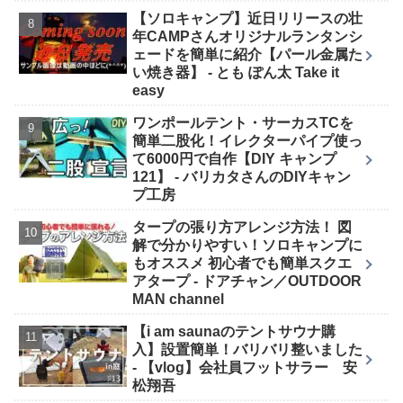
【ソロキャンプ】近日リリースの壮
年CAMPさんオリジナルランタンシ
ェードを簡単に紹介【パール金属た
い焼き器】 - とも ぽん太 Take it
easy
ワンポールテント・サーカスTCを
簡単二股化！イレクターパイプ使っ
て6000円で自作【DIY キャンプ
121】 - バリカタさんのDIYキャン
プ工房
タープの張り方アレンジ方法！ 図
解で分かりやすい！ソロキャンプに
もオススメ 初心者でも簡単スクエ
アタープ - ドアチャン／OUTDOOR
MAN channel
【i am saunaのテントサウナ購
入】設置簡単！バリバリ整いました
- 【vlog】会社員フットサラー 安
松翔吾