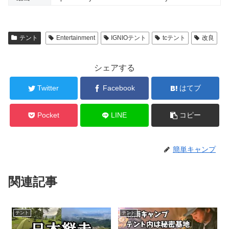
テント
Entertainment
IGNIOテント
tcテント
改良
シェアする
Twitter
Facebook
はてブ
Pocket
LINE
コピー
簡単キャンプ
関連記事
テント
テント