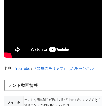
出典：
YouTube
/
『髪屋のモリヤマ』しんチャンネル
テント動画情報
テントを簡単DIYで更に快適♪ #shorts #キャンプ #diy #
タイトル
快適テントに改良 #ハトメパンチ