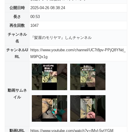
公開日時
2025-04-26 08:38:24
長さ
00:53
再生回数
1047
チャンネル
『髪屋のモリヤマ』しんチャンネル
名
チャンネルU
https://www.youtube.com/channel/UC7t8pv-PPjQ8YNd_
RL
M9PQx1g
動画サムネ
イル
動画URL
https://www.youtube.com/watch?v=lMyl-5vtYGM