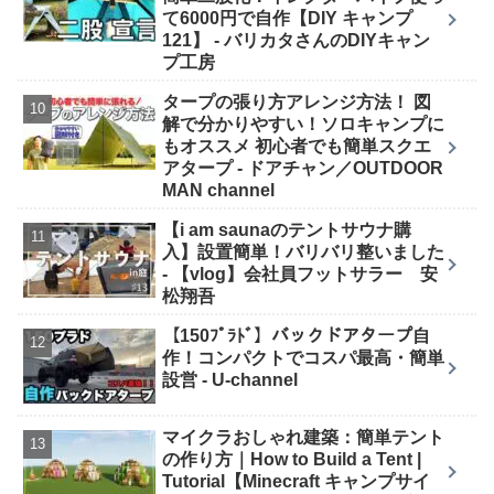
て6000円で自作【DIY キャンプ
121】 - バリカタさんのDIYキャン
プ工房
タープの張り方アレンジ方法！ 図
解で分かりやすい！ソロキャンプに
もオススメ 初心者でも簡単スクエ
アタープ - ドアチャン／OUTDOOR
MAN channel
【i am saunaのテントサウナ購
入】設置簡単！バリバリ整いました
- 【vlog】会社員フットサラー 安
松翔吾
【150ﾌﾟﾗﾄﾞ】バックドアタープ自
作！コンパクトでコスパ最高・簡単
設営 - U-channel
マイクラおしゃれ建築：簡単テント
の作り方｜How to Build a Tent |
Tutorial【Minecraft キャンプサイ