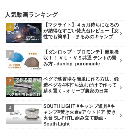
人気動画ランキング
【マクライト】４ヵ月待ちになるの
が納得なすごい焚火台レビュー【女
性でも簡単】 - まるみのキャンプ
【ダンロップ・プロモンテ】簡単撤
収！！ ＶＬ・ＶＳ共通 テントの畳
み方 - dunlop_puromonte
ペグで薪置場を簡単に作る方法。鍛
造ペグを4本打ち込むだけで作って
薪を置く - オリーブ農家の日常
SOUTH LIGHT #キャンプ道具#キ
ャンプ#焚き火台#アウトドア 焚き
火台 SL-FHTL 組み立て動画 -
South Light