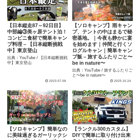
【日本縦走87～92日目】
【ソロキャンプ】雨キャン
中部編③美ヶ原テント泊！
プ、テントの中はまるで秘
コンビニ食材で簡単キャン
密基地。｜今夜も静かに宴
プ料理 – 【日本縦断挑戦
を始めます｜仲間と行くソ
中】東京登山
ログルキャン｜簡単キャン
プ飯 – 旅するふたりごと〜
出典：YouTube / 【日本縦断挑戦
中】東京登山
be in nature〜
出典：YouTube / 旅するふたりご
と〜be in nature〜
2023.07.09
2025.10.24
テント
テント
【ソロキャンプ】簡単なの
【ランクル300カスタム】
に美味過ぎるガーリックシ
DIYで簡単に取り付け出来