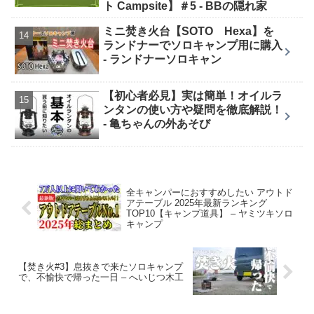
ト Campsite】＃5 - BBの隠れ家
ミニ焚き火台【SOTO Hexa】を
ランドナーでソロキャンプ用に購入
- ランドナーソロキャン
【初心者必見】実は簡単！オイルラ
ンタンの使い方や疑問を徹底解説！
- 亀ちゃんの外あそび
全キャンパーにおすすめしたい アウトド
アテーブル 2025年最新ランキング
TOP10【キャンプ道具】 – ヤミツキソロ
キャンプ
【焚き火#3】息抜きで来たソロキャンプ
で、不愉快で帰った一日 – へいじつ木工