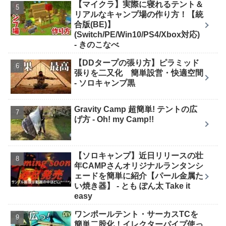
【マイクラ】実際に寝れるテント＆
リアルなキャンプ場の作り方！【統
合版(BE)】
(Switch/PE/Win10/PS4/Xbox対応)
- きのこなべ
【DDタープの張り方】ピラミッド
張りを二又化 簡単設営・快適空間
- ソロキャンプ黒
Gravity Camp 超簡単! テントの広
げ方 - Oh! my Camp!!
【ソロキャンプ】近日リリースの壮
年CAMPさんオリジナルランタンシ
ェードを簡単に紹介【パール金属た
い焼き器】 - とも ぽん太 Take it
easy
ワンポールテント・サーカスTCを
簡単二股化！イレクターパイプ使っ