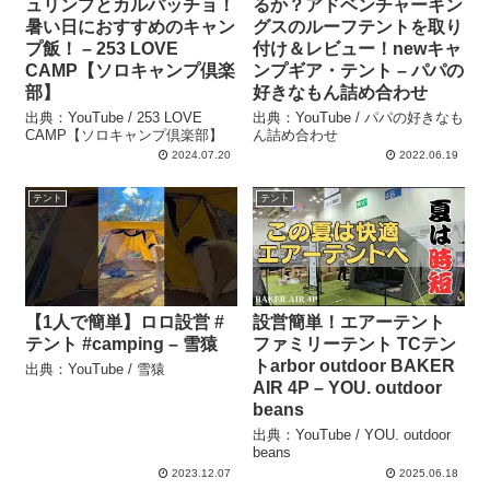
ュリンプとカルパッチョ！
るか？アドベンチャーキン
暑い日におすすめのキャン
グスのルーフテントを取り
プ飯！ – 253 LOVE
付け＆レビュー！newキャ
CAMP【ソロキャンプ倶楽
ンプギア・テント – パパの
部】
好きなもん詰め合わせ
出典：YouTube / 253 LOVE
出典：YouTube / パパの好きなも
CAMP【ソロキャンプ倶楽部】
ん詰め合わせ
2024.07.20
2022.06.19
テント
テント
【1人で簡単】ロロ設営 #
設営簡単！エアーテント
テント #camping – 雪猿
ファミリーテント TCテン
トarbor outdoor BAKER
出典：YouTube / 雪猿
AIR 4P – YOU. outdoor
beans
出典：YouTube / YOU. outdoor
beans
2023.12.07
2025.06.18