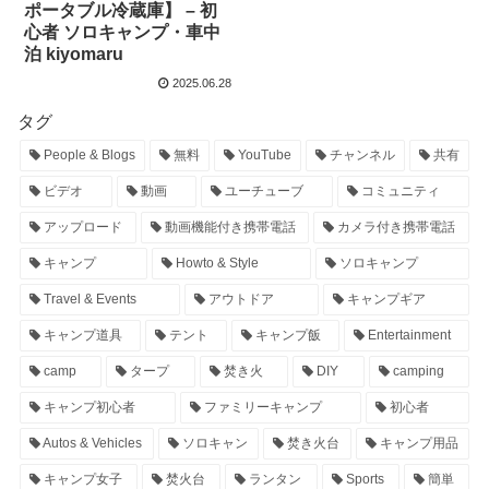
ポータブル冷蔵庫】 – 初
心者 ソロキャンプ・車中
泊 kiyomaru
2025.06.28
タグ
People & Blogs
無料
YouTube
チャンネル
共有
ビデオ
動画
ユーチューブ
コミュニティ
アップロード
動画機能付き携帯電話
カメラ付き携帯電話
キャンプ
Howto & Style
ソロキャンプ
Travel & Events
アウトドア
キャンプギア
キャンプ道具
テント
キャンプ飯
Entertainment
camp
タープ
焚き火
DIY
camping
キャンプ初心者
ファミリーキャンプ
初心者
Autos & Vehicles
ソロキャン
焚き火台
キャンプ用品
キャンプ女子
焚火台
ランタン
Sports
簡単