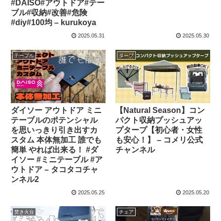
#DAISO#アウトドア#テー
ブル#収納#改善#危険
#diy#100均 – kurukoya
2025.05.31
2025.05.30
テーブル
タープ
ダイソー アウトドア ミニ
【Natural Season】コン
テーブルのポテンシャル
パクト収納プッシュアッ
を思いっきり引き出すカ
プタープ【初心者・女性
スタム 本体無加工 誰でも
も安心！】 – コメリ公式
簡単 やれば出来る！ #ダ
チャンネル
イソー #ミニテーブル #ア
ウトドア – タコタコチャ
ンネル2
2025.05.25
2025.05.20
焚き火台
チェア