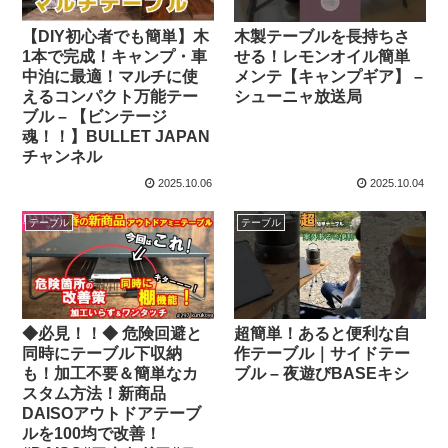
【DIY初心者でも簡単】木
木製テーブルを長持ちさ
1本で完成！キャンプ・車
せる！レモンオイル簡単
中泊に最適！マルチに使
メンテ【キャンプギア】 –
えるコンパクト万能テー
シューニャ放送局
ブル – 【ビンテージ
魂！！】BULLET JAPAN
チャンネル
2025.10.06
2025.10.04
テーブル
テーブル
◆必見！！◆ 危険回避と
超簡単！あると便利な自
同時にテーブル下収納
作テーブル｜サイドテー
も！加工不要＆簡単なカ
ブル – 夜遊びBASEキシ
スタム方法！新商品
DAISOアウトドアテーブ
ルを100均で改善！