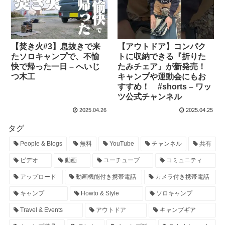
【焚き火#3】息抜きで来
【アウトドア】コンパク
たソロキャンプで、不愉
トに収納できる『折りた
快で帰った一日 – へいじ
たみチェア』が新発売！
つ木工
キャンプや運動会にもお
すすめ！ #shorts – ワッ
ツ公式チャンネル
2025.04.26
2025.04.25
タグ
People & Blogs
無料
YouTube
チャンネル
共有
ビデオ
動画
ユーチューブ
コミュニティ
アップロード
動画機能付き携帯電話
カメラ付き携帯電話
キャンプ
Howto & Style
ソロキャンプ
Travel & Events
アウトドア
キャンプギア