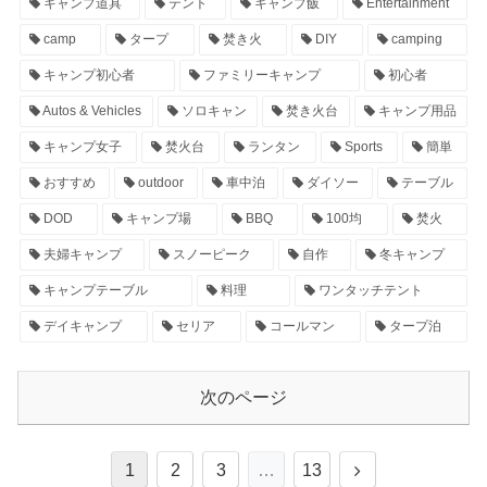
キャンプ道具
テント
キャンプ飯
Entertainment
camp
タープ
焚き火
DIY
camping
キャンプ初心者
ファミリーキャンプ
初心者
Autos & Vehicles
ソロキャン
焚き火台
キャンプ用品
キャンプ女子
焚火台
ランタン
Sports
簡単
おすすめ
outdoor
車中泊
ダイソー
テーブル
DOD
キャンプ場
BBQ
100均
焚火
夫婦キャンプ
スノーピーク
自作
冬キャンプ
キャンプテーブル
料理
ワンタッチテント
デイキャンプ
セリア
コールマン
タープ泊
次のページ
1
2
3
…
13