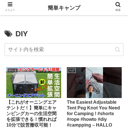
簡単キャンプ
メニュー
検索
DIY
テント
ペグ
【これがオーニングエア
The Easiest Adjustable
テントだ！】簡単にキャ
Tent Peg Knot You Need
ンピングカーの生活空間
for Camping ! #shorts
を拡張できる！慣れれば
#rope #howto #diy
10分で設営撤収可能！
#campping – HALLO