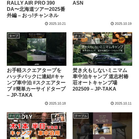
RALLY AIR PRO 390
ASN
DA〜北海道ツアー2025番
外編 – おっ!チャンネル
2025.10.21
2025.10.19
タープ
チェア
お手軽スクエアタープを
焚き火もしないミニマム
ハッチバックに連結#キャ
車中泊キャンプ 道志村椿
ンプ車中泊 #スクエアター
荘オートキャンプ場
プ #簡単カーサイドタープ
202509 – JP-TAKA
– JP-TAKA
2025.10.18
2025.10.11
テーブル
テーブル