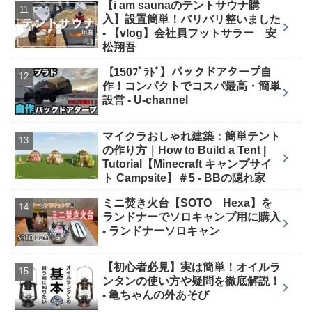
【i am saunaのテントサウナ購
入】設置簡単！バリバリ整いました
- 【vlog】会社員フットサラー 安
松翔吾
【150ﾌﾟﾗﾄﾞ】バックドアタープ自
作！コンパクトでコスパ最高・簡単
設営 - U-channel
マイクラおしゃれ建築：簡単テント
の作り方｜How to Build a Tent |
Tutorial【Minecraft キャンプサイ
ト Campsite】＃5 - BBの隠れ家
ミニ焚き火台【SOTO Hexa】を
ランドナーでソロキャンプ用に購入
- ランドナーソロキャン
【初心者必見】実は簡単！オイルラ
ンタンの使い方や疑問を徹底解説！
- 亀ちゃんの外あそび