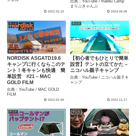
出典：YouTube / malibu Camp
まりぶきゃんぷ
2022.02.10
2024.06.08
テント
テント
NORDISK ASGATD19.6
【初心者でもひとりで簡単
キャンプに行くならこのテ
設営】テントの立てかた –
ント！冬キャンも快適 簡
ニコハル親子キャンプ
単設営 #21 – MAC
出典：YouTube / ニコハル親子キ
GOLD FILM
ャンプ
出典：YouTube / MAC GOLD
FILM
2022.02.06
2022.11.17
テント
テント