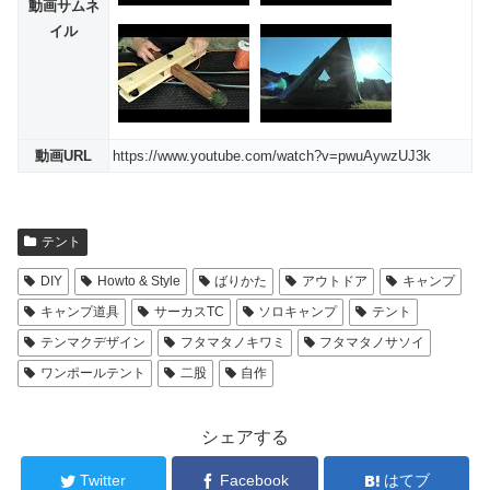
動画サムネ
イル
動画URL
https://www.youtube.com/watch?v=pwuAywzUJ3k
テント
DIY
Howto & Style
ばりかた
アウトドア
キャンプ
キャンプ道具
サーカスTC
ソロキャンプ
テント
テンマクデザイン
フタマタノキワミ
フタマタノサソイ
ワンポールテント
二股
自作
シェアする
Twitter
Facebook
はてブ