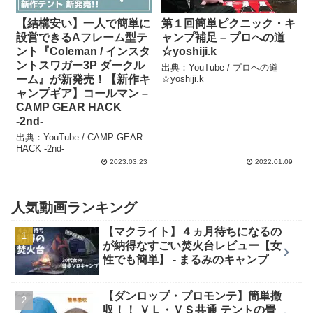
【結構安い】一人で簡単に
第１回簡単ピクニック・キ
設営できるAフレーム型テ
ャンプ補足 – プロへの道
ント『Coleman / インスタ
☆yoshiji.k
ントスワガー3P ダークル
出典：YouTube / プロへの道
ーム』が新発売！【新作キ
☆yoshiji.k
ャンプギア】コールマン –
CAMP GEAR HACK
-2nd-
出典：YouTube / CAMP GEAR
HACK -2nd-
2023.03.23
2022.01.09
人気動画ランキング
【マクライト】４ヵ月待ちになるの
が納得なすごい焚火台レビュー【女
性でも簡単】 - まるみのキャンプ
【ダンロップ・プロモンテ】簡単撤
収！！ ＶＬ・ＶＳ共通 テントの畳