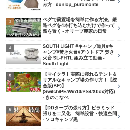
み方 - dunlop_puromonte
ペグで薪置場を簡単に作る方法。鍛
造ペグを4本打ち込むだけで作って
薪を置く - オリーブ農家の日常
SOUTH LIGHT #キャンプ道具#キ
ャンプ#焚き火台#アウトドア 焚き
火台 SL-FHTL 組み立て動画 -
South Light
【マイクラ】実際に寝れるテント＆
リアルなキャンプ場の作り方！【統
合版(BE)】
(Switch/PE/Win10/PS4/Xbox対応)
- きのこなべ
【DDタープの張り方】ピラミッド
張りを二又化 簡単設営・快適空間
- ソロキャンプ黒