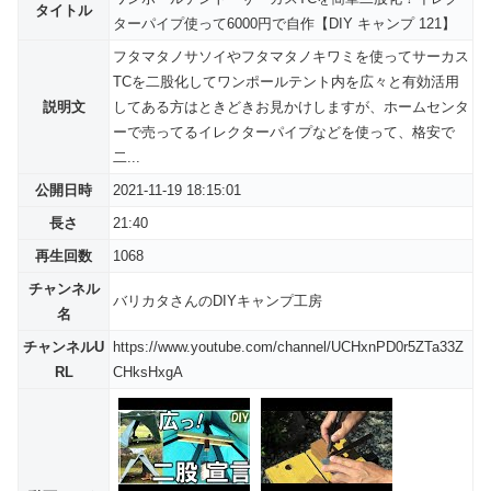
タイトル
ターパイプ使って6000円で自作【DIY キャンプ 121】
フタマタノサソイやフタマタノキワミを使ってサーカス
TCを二股化してワンポールテント内を広々と有効活用
説明文
してある方はときどきお見かけしますが、ホームセンタ
ーで売ってるイレクターパイプなどを使って、格安で
二...
公開日時
2021-11-19 18:15:01
長さ
21:40
再生回数
1068
チャンネル
バリカタさんのDIYキャンプ工房
名
チャンネルU
https://www.youtube.com/channel/UCHxnPD0r5ZTa33Z
RL
CHksHxgA