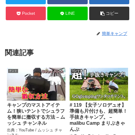
Pocket
LINE
コピー
簡単キャンプ
関連記事
テント
テント
キャンプのマストアイテ
# 119 【女子ソロデュオ】
ム！狭いテントでシュラフ
準備も片付けも、超簡単！
を簡単に撤収する方法 – ム
手抜きキャンプ。 –
ッシュ チャンネル
malibu Camp まりぶきゃ
んぷ
出典：YouTube / ムッシュ チャ
ンネル