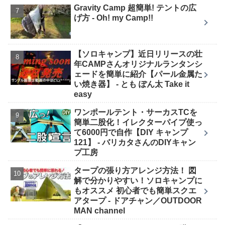
Gravity Camp 超簡単! テントの広
げ方 - Oh! my Camp!!
【ソロキャンプ】近日リリースの壮
年CAMPさんオリジナルランタンシ
ェードを簡単に紹介【パール金属た
い焼き器】 - とも ぽん太 Take it
easy
ワンポールテント・サーカスTCを
簡単二股化！イレクターパイプ使っ
て6000円で自作【DIY キャンプ
121】 - バリカタさんのDIYキャン
プ工房
タープの張り方アレンジ方法！ 図
解で分かりやすい！ソロキャンプに
もオススメ 初心者でも簡単スクエ
アタープ - ドアチャン／OUTDOOR
MAN channel