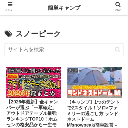
簡単キャンプ
メニュー
検索
スノーピーク
テーブル
テント
【2026年最新】全キャン
【キャンプ】1つのテント
パーが選ぶ「一軍確定」
で2スタイル！ソロ×ファ
アウトドアテーブル最強
ミリーの過ごし方 ランド
ランキングTOP10！ホム
ネストドーム
センの格安品から一生モ
M/snowpeak/簡単設営 –