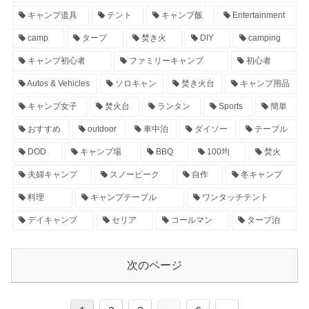
キャンプ道具
テント
キャンプ飯
Entertainment
camp
タープ
焚き火
DIY
camping
キャンプ初心者
ファミリーキャンプ
初心者
Autos & Vehicles
ソロキャン
焚き火台
キャンプ用品
キャンプ女子
焚火台
ランタン
Sports
簡単
おすすめ
outdoor
車中泊
ダイソー
テーブル
DOD
キャンプ場
BBQ
100均
焚火
夫婦キャンプ
スノーピーク
自作
冬キャンプ
料理
キャンプテーブル
ワンタッチテント
デイキャンプ
セリア
コールマン
タープ泊
次のページ