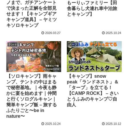
ノまで、ガチアンケート
もーりぃファミリー【田
で決まった正解を全部見
舎暮らし犬連れ車中泊旅
せます！【キャンプギア
とキャンプ】
キャンプ道具】 – ヤミツ
キソロキャンプ
2026.03.27
2025.10.24
テント
タープ
【ソロキャンプ】雨キャ
【キャンプ】snow
ンプ、テントの中はまる
peak「ランドネスト」＆
で秘密基地。｜今夜も静
「タープ」を立てる！
かに宴を始めます｜仲間
【CAMP ROCK】 – さい
と行くソログルキャン｜
とうふみのキャンプ♡自
簡単キャンプ飯 – 旅する
由人
ふたりごと〜be in
nature〜
2025.10.24
2025.10.12