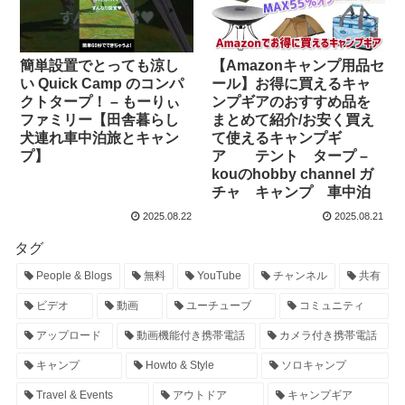
簡単設置でとっても涼し
【Amazonキャンプ用品セ
い Quick Camp のコンパ
ール】お得に買えるキャ
クトタープ！ – もーりぃ
ンプギアのおすすめ品を
ファミリー【田舎暮らし
まとめて紹介/お安く買え
犬連れ車中泊旅とキャン
て使えるキャンプギ
プ】
ア テント タープ –
kouのhobby channel ガ
チャ キャンプ 車中泊
2025.08.22
2025.08.21
タグ
People & Blogs
無料
YouTube
チャンネル
共有
ビデオ
動画
ユーチューブ
コミュニティ
アップロード
動画機能付き携帯電話
カメラ付き携帯電話
キャンプ
Howto & Style
ソロキャンプ
Travel & Events
アウトドア
キャンプギア