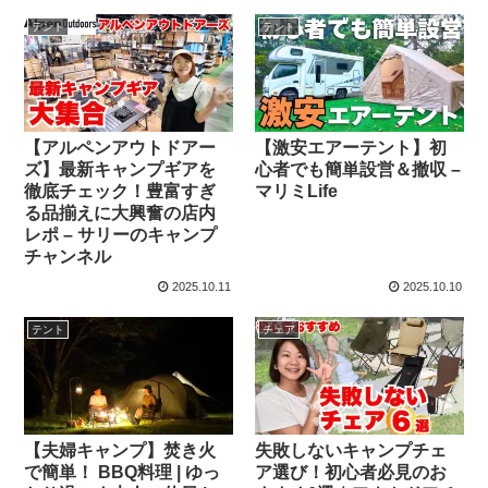
テント
テント
【アルペンアウトドアー
【激安エアーテント】初
ズ】最新キャンプギアを
心者でも簡単設営＆撤収 –
徹底チェック！豊富すぎ
マリミLife
る品揃えに大興奮の店内
レポ – サリーのキャンプ
チャンネル
2025.10.11
2025.10.10
テント
チェア
【夫婦キャンプ】焚き火
失敗しないキャンプチェ
で簡単！ BBQ料理 | ゆっ
ア選び！初心者必見のお