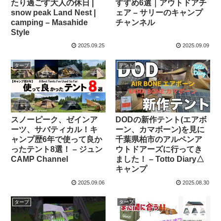
たり過ごす大人の休日 |
すすめ6選｜アウトドアチ
snow peak Land Nest |
ェア – サリーのキャンプ
camping – Masahide
チャンネル
Style
2025.09.25
2025.09.09
タープ
テント
スノーピーク、ゼインア
DODの新作テント(エアボ
ーツ、サバティカル！キ
ーン、カマボーン)を見に
ャンプ歴6年で使って良か
千葉県柏市のアルペンア
ったテント8選！ – ジュン
ウトドアーズに行ってき
CAMP Channel
ました！ – Totto Diary△
キャンプ
2025.09.06
2025.08.30
タープ
タープ