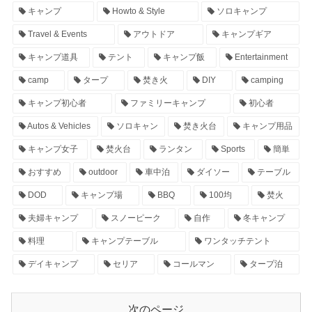
キャンプ
Howto & Style
ソロキャンプ
Travel & Events
アウトドア
キャンプギア
キャンプ道具
テント
キャンプ飯
Entertainment
camp
タープ
焚き火
DIY
camping
キャンプ初心者
ファミリーキャンプ
初心者
Autos & Vehicles
ソロキャン
焚き火台
キャンプ用品
キャンプ女子
焚火台
ランタン
Sports
簡単
おすすめ
outdoor
車中泊
ダイソー
テーブル
DOD
キャンプ場
BBQ
100均
焚火
夫婦キャンプ
スノーピーク
自作
冬キャンプ
料理
キャンプテーブル
ワンタッチテント
デイキャンプ
セリア
コールマン
タープ泊
次のページ