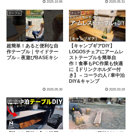
2025.10.06
2025.05.31
テーブル
チェア
超簡単！あると便利な自
【キャンプギアDIY】
作テーブル｜サイドテー
LOGOSチェアにアームレ
ブル – 夜遊びBASEキシ
ストテーブルを簡単自
作！食事もPC作業も快適
に【ドリンクホルダー付
き】 – コーラの人 / 車中泊
DIY&キャンプ
2025.05.30
2025.03.29
テーブル
テーブル