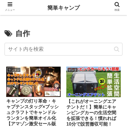
簡単キャンプ
メニュー
検索
自作
ランタン
テント
キャンプの灯り革命・キ
【これがオーニングエア
ャプテンスタッグ×ブッシ
テントだ！】簡単にキャ
ュクラフトでキャンドル
ンピングカーの生活空間
ランタンを簡単オイル化
を拡張できる！慣れれば
【アマゾン激安セール販
10分で設営撤収可能！