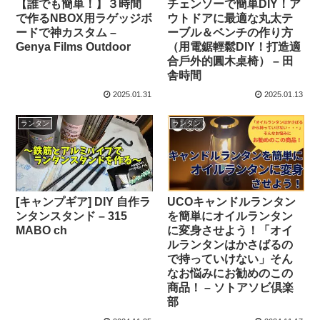
【誰でも簡単！】３時間
チェンソーで簡単DIY！ア
で作るNBOX用ラゲッジボ
ウトドアに最適な丸太テ
ードで神カスタム –
ーブル＆ベンチの作り方
Genya Films Outdoor
（用電鋸輕鬆DIY！打造適
合戶外的圓木桌椅） – 田
舎時間
2025.01.31
2025.01.13
ランタン
ランタン
[キャンプギア] DIY 自作ラ
UCOキャンドルランタン
ンタンスタンド – 315
を簡単にオイルランタン
MABO ch
に変身させよう！「オイ
ルランタンはかさばるの
で持っていけない」そん
なお悩みにお勧めのこの
商品！ – ソトアソビ倶楽
部