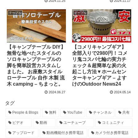
2024.11.25
2024.11.17
テーブル
テーブル
【キャンプテーブル DIY】
【コメリキャンプギア】
無骨な地べたスタイルの
全部入りで2980円！コメ
ソロキャンプテーブルの
リ鬼コスパ七輪の実力チ
脚を簡単設営カスタムし
ェック＆超簡単な炭の火
ました。 お座敷スタイル
起こし方法▼ホームセン
ローテーブル 自作 木製 流
ターキャンプギア – よす
木 camping – ちまっと。
けのOutdoor News24
2024.06.27
2024.05.14
タグ
People & Blogs
無料
YouTube
チャンネル
共有
ビデオ
動画
ユーチューブ
コミュニティ
アップロード
動画機能付き携帯電話
カメラ付き携帯電話