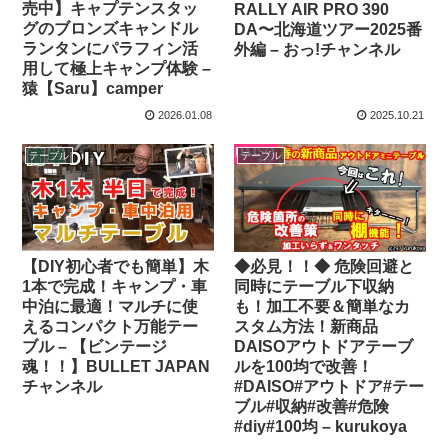
売中】キャプテンスタッ
RALLY AIR PRO 390
グのブロンズキャンドル
DA〜北海道ツアー2025番
ランタンにパラフィン活
外編 – おっ!チャンネル
用して極上キャンプ体験 –
猿【Saru】camper
2026.01.08
2025.10.21
テーブル
テーブル
【DIY初心者でも簡単】木
◆必見！！◆ 危険回避と
1本で完成！キャンプ・車
同時にテーブル下収納
中泊に最適！マルチに使
も！加工不要＆簡単なカ
えるコンパクト万能テー
スタム方法！新商品
ブル – 【ビンテージ
DAISOアウトドアテーブ
魂！！】BULLET JAPAN
ルを100均で改善！
チャンネル
#DAISO#アウトドア#テー
ブル#収納#改善#危険
#diy#100均 – kurukoya